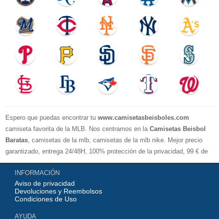
Espero que puedas encontrar tu
www.camisetasbeisboles.com
camiseta favorita de la MLB. Nos centramos en la
Camisetas Beisbol
Baratas
, camisetas de la mlb, camisetas de la mlb nike. Mejor precio
garantizado, entrega 24/48H, 100% protección de la privacidad, 99 € de
compra El envío es gratuito, asistencia para devoluciones y reembolsos,
INFORMACIÓN
no lo dude, no compre. Servicio cómodo y cortés, bienvenido a su
Aviso de privacidad
pedido.
Devoluciones y Reembolsos
Condiciones de Uso
AYUDA