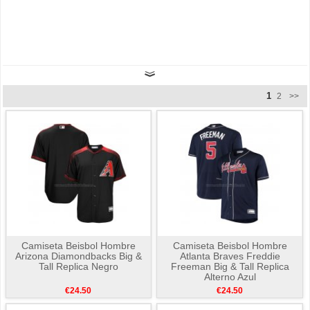
1
2
>>
Camiseta Beisbol Hombre
Camiseta Beisbol Hombre
Arizona Diamondbacks Big &
Atlanta Braves Freddie
Tall Replica Negro
Freeman Big & Tall Replica
Alterno Azul
€24.50
€24.50