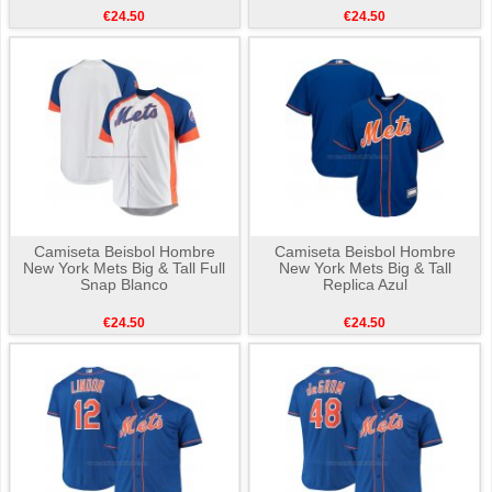
€24.50
€24.50
Camiseta Beisbol Hombre
Camiseta Beisbol Hombre
New York Mets Big & Tall Full
New York Mets Big & Tall
Snap Blanco
Replica Azul
€24.50
€24.50