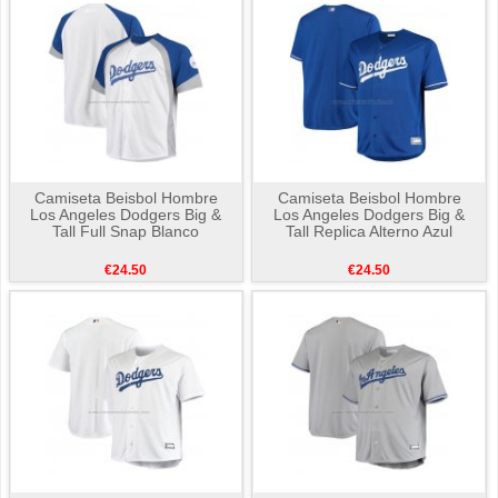
Camiseta Beisbol Hombre
Camiseta Beisbol Hombre
Los Angeles Dodgers Big &
Los Angeles Dodgers Big &
Tall Full Snap Blanco
Tall Replica Alterno Azul
€24.50
€24.50