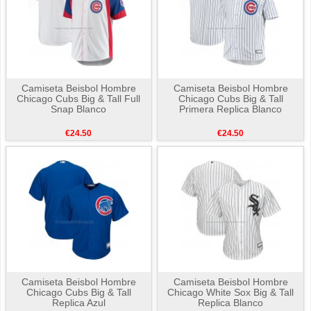
Camiseta Beisbol Hombre
Camiseta Beisbol Hombre
Chicago Cubs Big & Tall Full
Chicago Cubs Big & Tall
Snap Blanco
Primera Replica Blanco
€24.50
€24.50
Camiseta Beisbol Hombre
Camiseta Beisbol Hombre
Chicago Cubs Big & Tall
Chicago White Sox Big & Tall
Replica Azul
Replica Blanco