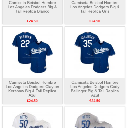
Camiseta Beisbol Hombre
Camiseta Beisbol Hombre
Los Angeles Dodgers Big &
Los Angeles Dodgers Big &
Tall Replica Blanco
Tall Replica Gris
€24.50
€24.50
Camiseta Beisbol Hombre
Camiseta Beisbol Hombre
Los Angeles Dodgers Clayton
Los Angeles Dodgers Cody
Kershaw Big & Tall Replica
Bellinger Big & Tall Replica
Azul
Azul
€24.50
€24.50