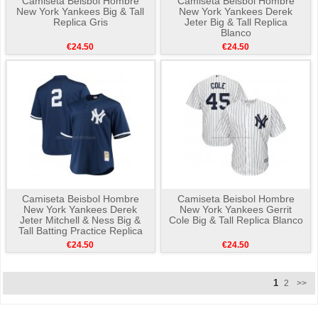
Camiseta Beisbol Hombre
Camiseta Beisbol Hombre
New York Yankees Big & Tall
New York Yankees Derek
Replica Gris
Jeter Big & Tall Replica
Blanco
€24.50
€24.50
Camiseta Beisbol Hombre
Camiseta Beisbol Hombre
New York Yankees Derek
New York Yankees Gerrit
Jeter Mitchell & Ness Big &
Cole Big & Tall Replica Blanco
Tall Batting Practice Replica
Azul
€24.50
€24.50
1
2
>>