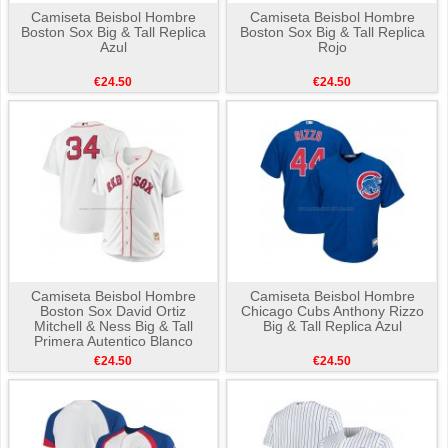
Camiseta Beisbol Hombre
Camiseta Beisbol Hombre
Boston Sox Big & Tall Replica
Boston Sox Big & Tall Replica
Azul
Rojo
€24.50
€24.50
Camiseta Beisbol Hombre
Camiseta Beisbol Hombre
Boston Sox David Ortiz
Chicago Cubs Anthony Rizzo
Mitchell & Ness Big & Tall
Big & Tall Replica Azul
Primera Autentico Blanco
€24.50
€24.50