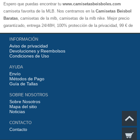
Espero que puedas encontrar tu
www.camisetasbeisboles.com
camiseta favorita de la MLB. Nos centramos en la
Camisetas Beisbol
Baratas
, camisetas de la mlb, camisetas de la mlb nike. Mejor precio
garantizado, entrega 24/48H, 100% protección de la privacidad, 99 € de
compra El envío es gratuito, asistencia para devoluciones y reembolsos,
INFORMACIÓN
no lo dude, no compre. Servicio cómodo y cortés, bienvenido a su
Aviso de privacidad
pedido.
Devoluciones y Reembolsos
Condiciones de Uso
AYUDA
Envío
Métodos de Pago
Guía de Tallas
SOBRE NOSOTROS
Sobre Nosotros
Mapa del sitio
Noticias
CONTACTO
Contacto