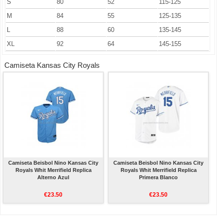
S
80
52
115-125
M
84
55
125-135
L
88
60
135-145
XL
92
64
145-155
Camiseta Kansas City Royals
Camiseta Beisbol Nino Kansas City
Camiseta Beisbol Nino Kansas City
Royals Whit Merrifield Replica
Royals Whit Merrifield Replica
Alterno Azul
Primera Blanco
€23.50
€23.50