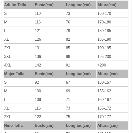
Adulto Talla
Busto(cm)
Longitud(cm)
Altura(cm)
S
110
73
160-170
M
116
76
170-180
L
121
79
180-185
XL
126
82
185-190
2XL
131
85
190-195
3XL
136
88
195-200
4XL
142
91
>200
Mujer Talla
Busto(cm)
Longitud
(cm)
Altura (cm)
S
92
67
150-157
M
100
69
155-162
L
108
71
160-167
XL
116
73
165-172
2XL
122
75
170-177
Nino Talla
Busto(cm)
Longitud
(cm)
Altura (cm)