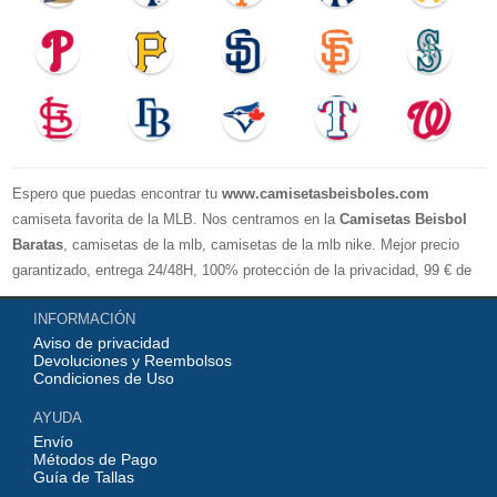
Espero que puedas encontrar tu
www.camisetasbeisboles.com
camiseta favorita de la MLB. Nos centramos en la
Camisetas Beisbol
Baratas
, camisetas de la mlb, camisetas de la mlb nike. Mejor precio
garantizado, entrega 24/48H, 100% protección de la privacidad, 99 € de
compra El envío es gratuito, asistencia para devoluciones y reembolsos,
INFORMACIÓN
no lo dude, no compre. Servicio cómodo y cortés, bienvenido a su
Aviso de privacidad
pedido.
Devoluciones y Reembolsos
Condiciones de Uso
AYUDA
Envío
Métodos de Pago
Guía de Tallas