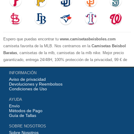
Espero que puedas encontrar tu
www.camisetasbeisboles.com
camiseta favorita de la MLB. Nos centramos en la
Camisetas Beisbol
Baratas
, camisetas de la mlb, camisetas de la mlb nike. Mejor precio
garantizado, entrega 24/48H, 100% protección de la privacidad, 99 € de
compra El envío es gratuito, asistencia para devoluciones y reembolsos,
INFORMACIÓN
no lo dude, no compre. Servicio cómodo y cortés, bienvenido a su
Aviso de privacidad
pedido.
Devoluciones y Reembolsos
Condiciones de Uso
AYUDA
Envío
Métodos de Pago
Guía de Tallas
SOBRE NOSOTROS
Sobre Nosotros