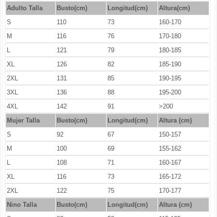
Adulto Talla
Busto(cm)
Longitud(cm)
Altura(cm)
S
110
73
160-170
M
116
76
170-180
L
121
79
180-185
XL
126
82
185-190
2XL
131
85
190-195
3XL
136
88
195-200
4XL
142
91
>200
Mujer Talla
Busto(cm)
Longitud
(cm)
Altura (cm)
S
92
67
150-157
M
100
69
155-162
L
108
71
160-167
XL
116
73
165-172
2XL
122
75
170-177
Nino Talla
Busto(cm)
Longitud
(cm)
Altura (cm)