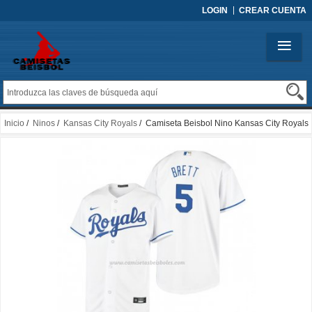
LOGIN
CREAR CUENTA
Inicio
/
Ninos
/
Kansas City Royals
/ Camiseta Beisbol Nino Kansas City Royals
George Brett Replica Primera Blanco