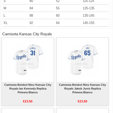
S
80
52
115-125
M
84
55
125-135
L
88
60
135-145
XL
92
64
145-155
Camiseta Kansas City Royals
Camiseta Beisbol Nino Kansas City
Camiseta Beisbol Nino Kansas City
Royals Ian Kennedy Replica
Royals Jakob Junis Replica
Primera Blanco
Primera Blanco
€23.50
€23.50