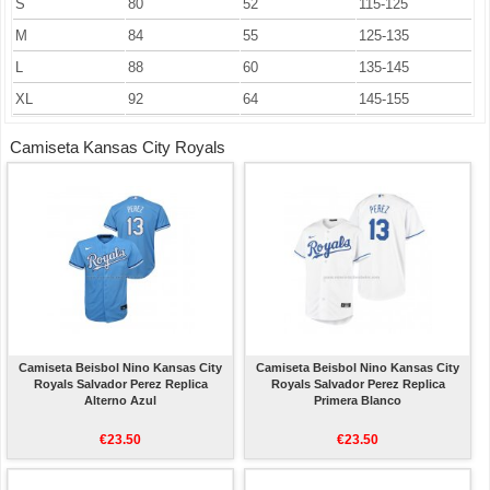
S
80
52
115-125
M
84
55
125-135
L
88
60
135-145
XL
92
64
145-155
Camiseta Kansas City Royals
Camiseta Beisbol Nino Kansas City
Camiseta Beisbol Nino Kansas City
Royals Salvador Perez Replica
Royals Salvador Perez Replica
Alterno Azul
Primera Blanco
€23.50
€23.50