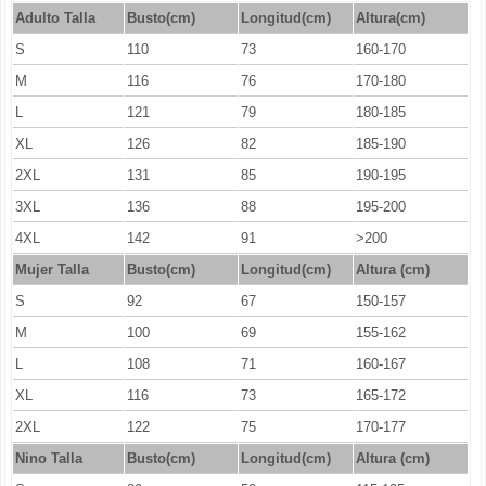
Adulto Talla
Busto(cm)
Longitud(cm)
Altura(cm)
S
110
73
160-170
M
116
76
170-180
L
121
79
180-185
XL
126
82
185-190
2XL
131
85
190-195
3XL
136
88
195-200
4XL
142
91
>200
Mujer Talla
Busto(cm)
Longitud
(cm)
Altura (cm)
S
92
67
150-157
M
100
69
155-162
L
108
71
160-167
XL
116
73
165-172
2XL
122
75
170-177
Nino Talla
Busto(cm)
Longitud
(cm)
Altura (cm)