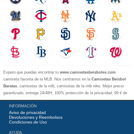
Espero que puedas encontrar tu
www.camisetasbeisboles.com
camiseta favorita de la MLB. Nos centramos en la
Camisetas Beisbol
Baratas
, camisetas de la mlb, camisetas de la mlb nike. Mejor precio
garantizado, entrega 24/48H, 100% protección de la privacidad, 99 € de
compra El envío es gratuito, asistencia para devoluciones y reembolsos,
INFORMACIÓN
no lo dude, no compre. Servicio cómodo y cortés, bienvenido a su
Aviso de privacidad
pedido.
Devoluciones y Reembolsos
Condiciones de Uso
AYUDA