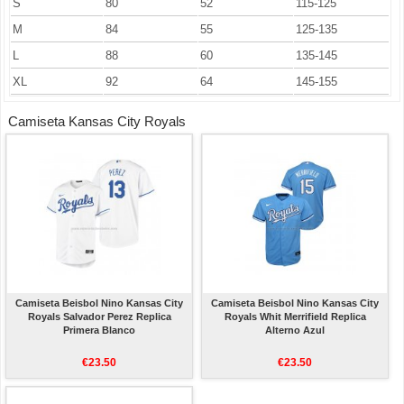
S
80
52
115-125
M
84
55
125-135
L
88
60
135-145
XL
92
64
145-155
Camiseta Kansas City Royals
Camiseta Beisbol Nino Kansas City
Camiseta Beisbol Nino Kansas City
Royals Salvador Perez Replica
Royals Whit Merrifield Replica
Primera Blanco
Alterno Azul
€23.50
€23.50