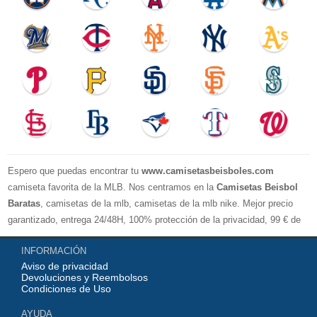
Espero que puedas encontrar tu
www.camisetasbeisboles.com
camiseta favorita de la MLB. Nos centramos en la
Camisetas Beisbol
Baratas
, camisetas de la mlb, camisetas de la mlb nike. Mejor precio
garantizado, entrega 24/48H, 100% protección de la privacidad, 99 € de
compra El envío es gratuito, asistencia para devoluciones y reembolsos,
INFORMACIÓN
no lo dude, no compre. Servicio cómodo y cortés, bienvenido a su
Aviso de privacidad
pedido.
Devoluciones y Reembolsos
Condiciones de Uso
AYUDA