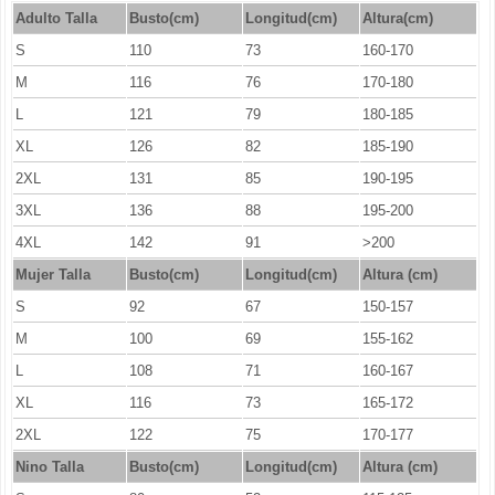
Adulto Talla
Busto(cm)
Longitud(cm)
Altura(cm)
S
110
73
160-170
M
116
76
170-180
L
121
79
180-185
XL
126
82
185-190
2XL
131
85
190-195
3XL
136
88
195-200
4XL
142
91
>200
Mujer Talla
Busto(cm)
Longitud
(cm)
Altura (cm)
S
92
67
150-157
M
100
69
155-162
L
108
71
160-167
XL
116
73
165-172
2XL
122
75
170-177
Nino Talla
Busto(cm)
Longitud
(cm)
Altura (cm)