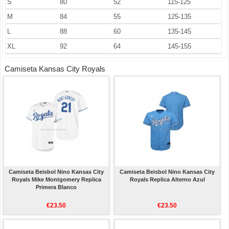
S
80
52
115-125
M
84
55
125-135
L
88
60
135-145
XL
92
64
145-155
Camiseta Kansas City Royals
Camiseta Beisbol Nino Kansas City
Camiseta Beisbol Nino Kansas City
Royals Mike Montgomery Replica
Royals Replica Alterno Azul
Primera Blanco
€23.50
€23.50