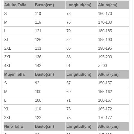
Adulto Talla
Busto(cm)
Longitud(cm)
Altura(cm)
S
110
73
160-170
M
116
76
170-180
L
121
79
180-185
XL
126
82
185-190
2XL
131
85
190-195
3XL
136
88
195-200
4XL
142
91
>200
Mujer Talla
Busto(cm)
Longitud
(cm)
Altura (cm)
S
92
67
150-157
M
100
69
155-162
L
108
71
160-167
XL
116
73
165-172
2XL
122
75
170-177
Nino Talla
Busto(cm)
Longitud
(cm)
Altura (cm)