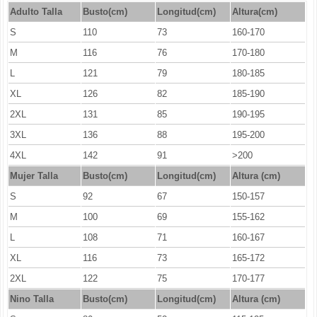
Adulto Talla
Busto(cm)
Longitud(cm)
Altura(cm)
S
110
73
160-170
M
116
76
170-180
L
121
79
180-185
XL
126
82
185-190
2XL
131
85
190-195
3XL
136
88
195-200
4XL
142
91
>200
Mujer Talla
Busto(cm)
Longitud
(cm)
Altura (cm)
S
92
67
150-157
M
100
69
155-162
L
108
71
160-167
XL
116
73
165-172
2XL
122
75
170-177
Nino Talla
Busto(cm)
Longitud
(cm)
Altura (cm)