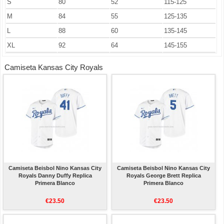
S
80
52
115-125
M
84
55
125-135
L
88
60
135-145
XL
92
64
145-155
Camiseta Kansas City Royals
Camiseta Beisbol Nino Kansas City
Camiseta Beisbol Nino Kansas City
Royals Danny Duffy Replica
Royals George Brett Replica
Primera Blanco
Primera Blanco
€23.50
€23.50