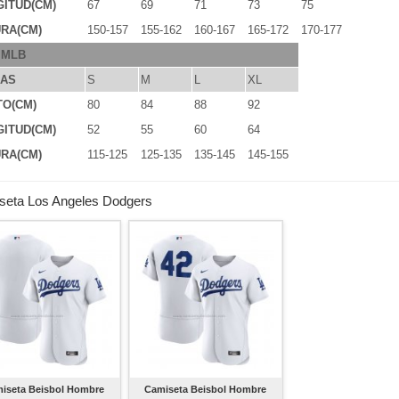
ITUD(CM)
67
69
71
73
75
RA(CM)
150-157
155-162
160-167
165-172
170-177
 MLB
LAS
S
M
L
XL
TO(CM)
80
84
88
92
ITUD(CM)
52
55
60
64
RA(CM)
115-125
125-135
135-145
145-155
seta Los Angeles Dodgers
iseta Beisbol Hombre
Camiseta Beisbol Hombre