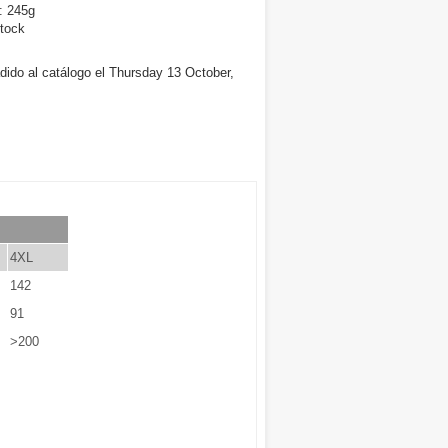
: 245g
tock
dido al catálogo el Thursday 13 October,
4XL
142
91
>200