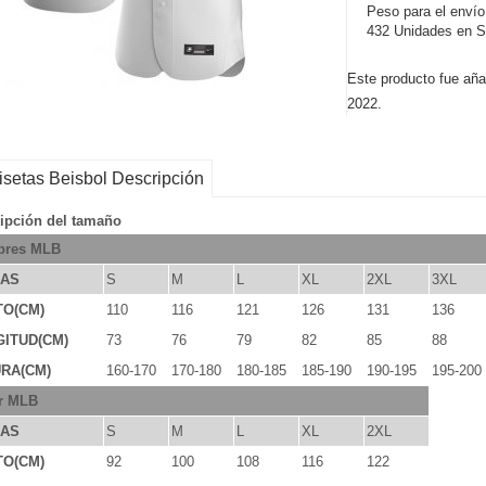
Peso para el envío
432 Unidades en S
Este producto fue aña
2022.
setas Beisbol Descripción
ipción del tamaño
res MLB
LAS
S
M
L
XL
2XL
3XL
TO(CM)
110
116
121
126
131
136
ITUD(CM)
73
76
79
82
85
88
RA(CM)
160-170
170-180
180-185
185-190
190-195
195-200
r MLB
LAS
S
M
L
XL
2XL
TO(CM)
92
100
108
116
122