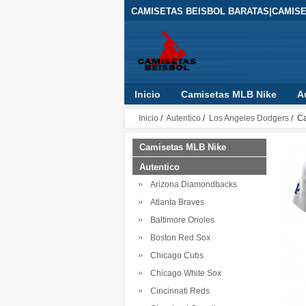
CAMISETAS BEISBOL BARATAS|CAMIS
Inicio
Camisetas MLB Nike
A
Inicio
/
Autentico
/
Los Angeles Dodgers
/ Ca
Camisetas MLB Nike
Autentico
Arizona Diamondbacks
Atlanta Braves
Baltimore Orioles
Boston Red Sox
Chicago Cubs
Chicago White Sox
Cincinnati Reds