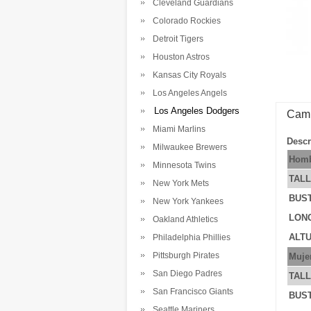
Cleveland Guardians
Colorado Rockies
Detroit Tigers
Houston Astros
Kansas City Royals
Los Angeles Angels
Los Angeles Dodgers
Cami
Miami Marlins
Descr
Milwaukee Brewers
Homb
Minnesota Twins
TAL
New York Mets
BUS
New York Yankees
LONG
Oakland Athletics
ALTU
Philadelphia Phillies
Pittsburgh Pirates
Muje
San Diego Padres
TAL
San Francisco Giants
BUS
Seattle Mariners