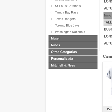
LONG
St. Louis Cardinals
ALTU
Tampa Bay Rays
Nino
Texas Rangers
TAL
Toronto Blue Jays
BUS
Washington Nationals
LONG
Mujer
ALTU
Ninos
Otras Categorias
Cami
Personalizada
Mitchell & Ness
Cam