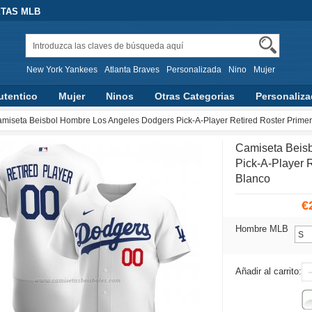
ETAS MLB
New York Yankees
Atlanta Braves
Personalizada
Nino
Mujer
utentico
Mujer
Ninos
Otras Categorias
Personaliz
miseta Beisbol Hombre Los Angeles Dodgers Pick-A-Player Retired Roster Primer
Camiseta Beis
Pick-A-Player R
Blanco
€
Hombre MLB
Añadir al carrito: