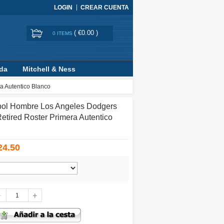
LOGIN
CREAR CUENTA
(
€0.00
)
0 ITEMS
ada
Mitchell & Ness
a Autentico Blanco
bol Hombre Los Angeles Dodgers
etired Roster Primera Autentico
24.50