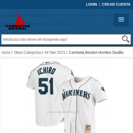
LOGIN
CREAR CUENTA
Inicio
/
Otras Categorias
/
All Star 2021
/ Camiseta Beisbol Hombre Seattle
Mariners Ichiro Suzuki Mitchell & Ness All Star 2021 Cooperstown Collection
Autentico Blanco