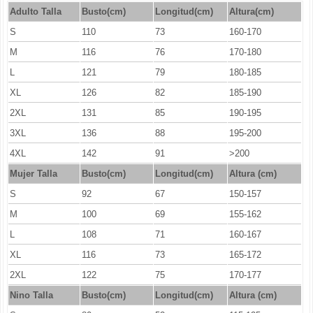
Adulto Talla
Busto(cm)
Longitud(cm)
Altura(cm)
S
110
73
160-170
M
116
76
170-180
L
121
79
180-185
XL
126
82
185-190
2XL
131
85
190-195
3XL
136
88
195-200
4XL
142
91
>200
Mujer Talla
Busto(cm)
Longitud
(cm)
Altura (cm)
S
92
67
150-157
M
100
69
155-162
L
108
71
160-167
XL
116
73
165-172
2XL
122
75
170-177
Nino Talla
Busto(cm)
Longitud
(cm)
Altura (cm)