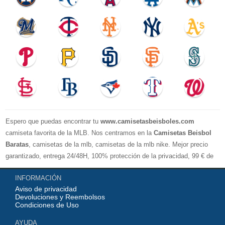
Espero que puedas encontrar tu
www.camisetasbeisboles.com
camiseta favorita de la MLB. Nos centramos en la
Camisetas Beisbol
Baratas
, camisetas de la mlb, camisetas de la mlb nike. Mejor precio
garantizado, entrega 24/48H, 100% protección de la privacidad, 99 € de
compra El envío es gratuito, asistencia para devoluciones y reembolsos,
INFORMACIÓN
no lo dude, no compre. Servicio cómodo y cortés, bienvenido a su
Aviso de privacidad
pedido.
Devoluciones y Reembolsos
Condiciones de Uso
AYUDA