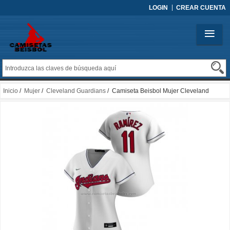
LOGIN
CREAR CUENTA
Inicio
/
Mujer
/
Cleveland Guardians
/ Camiseta Beisbol Mujer Cleveland
Guardians Jose Ramirez Replica Primera 2020 Blanco