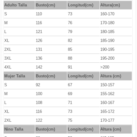
Adulto Talla
Busto(cm)
Longitud(cm)
Altura(cm)
S
110
73
160-170
M
116
76
170-180
L
121
79
180-185
XL
126
82
185-190
2XL
131
85
190-195
3XL
136
88
195-200
4XL
142
91
>200
Mujer Talla
Busto(cm)
Longitud
(cm)
Altura (cm)
S
92
67
150-157
M
100
69
155-162
L
108
71
160-167
XL
116
73
165-172
2XL
122
75
170-177
Nino Talla
Busto(cm)
Longitud
(cm)
Altura (cm)