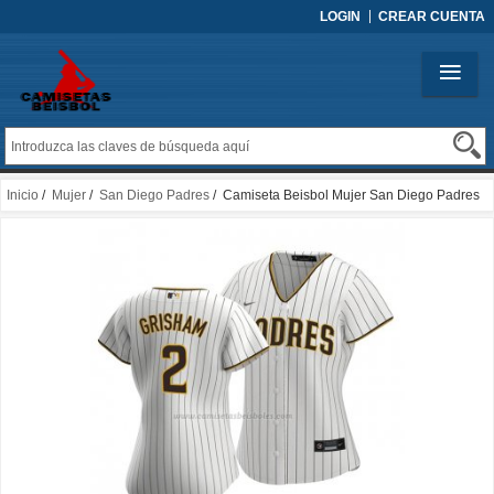
LOGIN
CREAR CUENTA
Inicio
/
Mujer
/
San Diego Padres
/ Camiseta Beisbol Mujer San Diego Padres
Trent Grisham Replica Primera Blanco