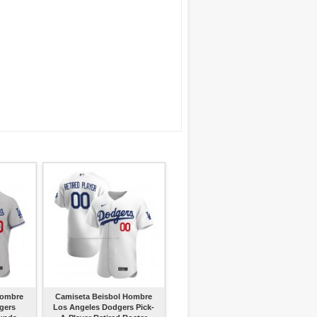
Hombre
Camiseta Beisbol Hombre
gers
Los Angeles Dodgers Pick-