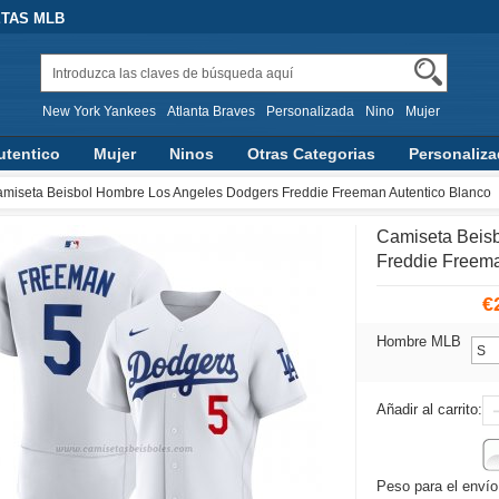
ETAS MLB
New York Yankees
Atlanta Braves
Personalizada
Nino
Mujer
utentico
Mujer
Ninos
Otras Categorias
Personaliz
miseta Beisbol Hombre Los Angeles Dodgers Freddie Freeman Autentico Blanco
Camiseta Beis
Freddie Freema
€
Hombre MLB
Añadir al carrito:
Peso para el envío