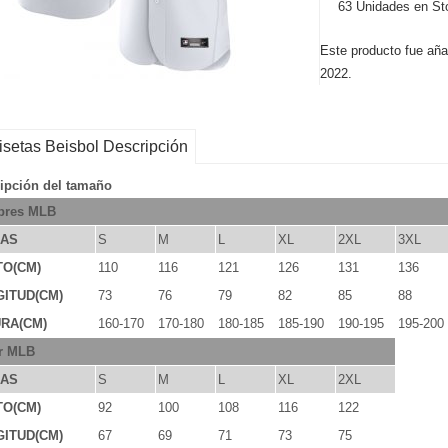
63 Unidades en St
Este producto fue aña
2022.
setas Beisbol Descripción
ipción del tamaño
res MLB
LAS
S
M
L
XL
2XL
3XL
TO(CM)
110
116
121
126
131
136
ITUD(CM)
73
76
79
82
85
88
RA(CM)
160-170
170-180
180-185
185-190
190-195
195-200
r MLB
LAS
S
M
L
XL
2XL
TO(CM)
92
100
108
116
122
ITUD(CM)
67
69
71
73
75