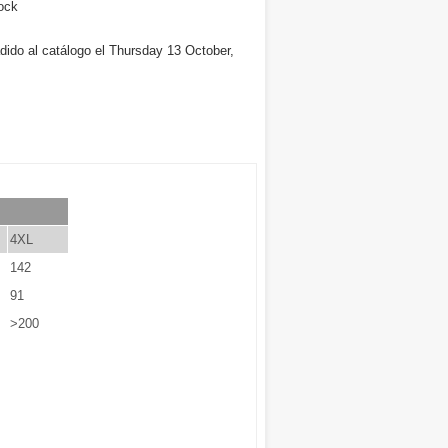
ock
dido al catálogo el Thursday 13 October,
4XL
142
91
>200