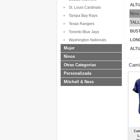
ALTU
St. Louis Cardinals
Nino
Tampa Bay Rays
TAL
Texas Rangers
BUS
Toronto Blue Jays
LONG
Washington Nationals
Mujer
ALTU
Ninos
Cami
Otras Categorias
Personalizada
Mitchell & Ness
Cam
L