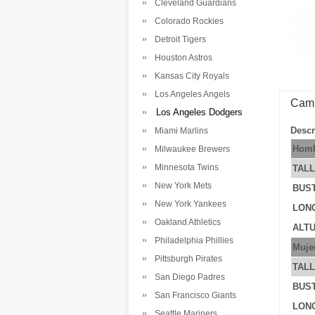
Cleveland Guardians
Colorado Rockies
Detroit Tigers
Houston Astros
Kansas City Royals
Los Angeles Angels
Cami
Los Angeles Dodgers
Descr
Miami Marlins
Homb
Milwaukee Brewers
Minnesota Twins
TAL
New York Mets
BUS
New York Yankees
LONG
Oakland Athletics
ALTU
Philadelphia Phillies
Muje
Pittsburgh Pirates
TAL
San Diego Padres
BUS
San Francisco Giants
LONG
Seattle Mariners