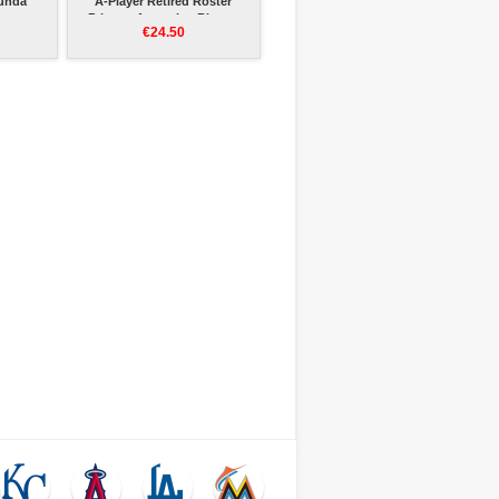
gunda
A-Player Retired Roster
s
Primera Autentico Blanco
€24.50