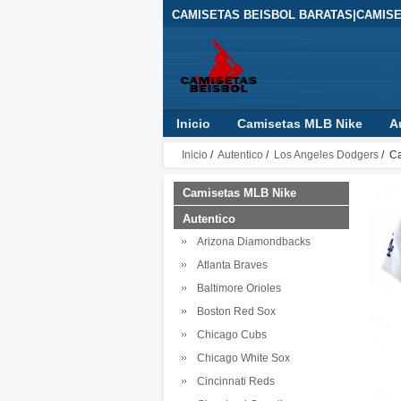
CAMISETAS BEISBOL BARATAS|CAMIS
Inicio
Camisetas MLB Nike
A
Inicio
/
Autentico
/
Los Angeles Dodgers
/ Ca
Camisetas MLB Nike
Autentico
Arizona Diamondbacks
Atlanta Braves
Baltimore Orioles
Boston Red Sox
Chicago Cubs
Chicago White Sox
Cincinnati Reds