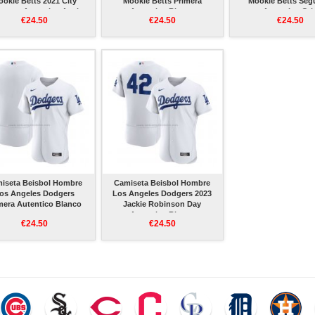
okie Betts 2021 City
Mookie Betts Primera
Mookie Betts Se
nnect Autentico Azul
Autentico Blanco
Autentico Gri
€24.50
€24.50
€24.50
iseta Beisbol Hombre
Camiseta Beisbol Hombre
os Angeles Dodgers
Los Angeles Dodgers 2023
mera Autentico Blanco
Jackie Robinson Day
Autentico Blanco
€24.50
€24.50