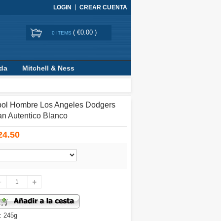
LOGIN
CREAR CUENTA
(
€0.00
)
0 ITEMS
ada
Mitchell & Ness
bol Hombre Los Angeles Dodgers
n Autentico Blanco
24.50
: 245g