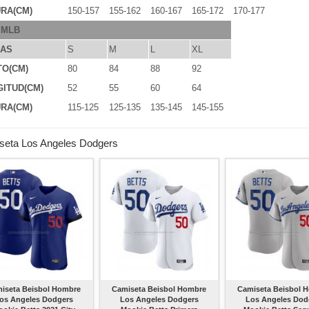
RA(CM)
150-157
155-162
160-167
165-172
170-177
 MLB
LAS
S
M
L
XL
TO(CM)
80
84
88
92
ITUD(CM)
52
55
60
64
RA(CM)
115-125
125-135
135-145
145-155
seta Los Angeles Dodgers
iseta Beisbol Hombre
Camiseta Beisbol Hombre
Camiseta Beisbol 
os Angeles Dodgers
Los Angeles Dodgers
Los Angeles Dod