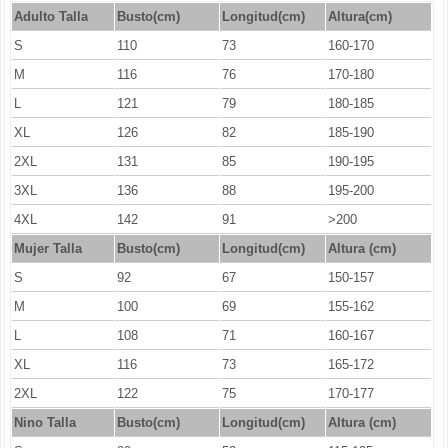
Adulto Talla
Busto(cm)
Longitud(cm)
Altura(cm)
S
110
73
160-170
M
116
76
170-180
L
121
79
180-185
XL
126
82
185-190
2XL
131
85
190-195
3XL
136
88
195-200
4XL
142
91
>200
Mujer Talla
Busto(cm)
Longitud
(cm)
Altura (cm)
S
92
67
150-157
M
100
69
155-162
L
108
71
160-167
XL
116
73
165-172
2XL
122
75
170-177
Nino Talla
Busto(cm)
Longitud
(cm)
Altura (cm)