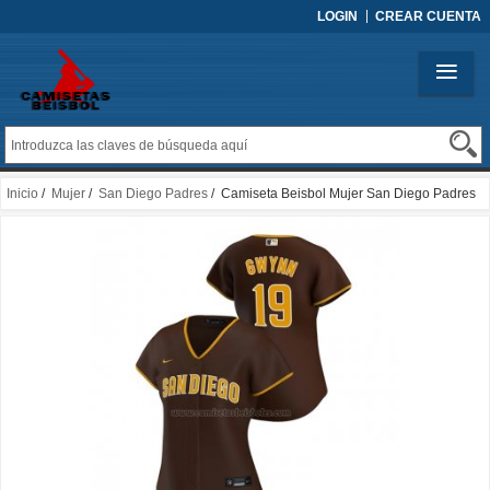
LOGIN
CREAR CUENTA
Inicio
/
Mujer
/
San Diego Padres
/ Camiseta Beisbol Mujer San Diego Padres
Tony Gwynn Replica Road 2020 Marron