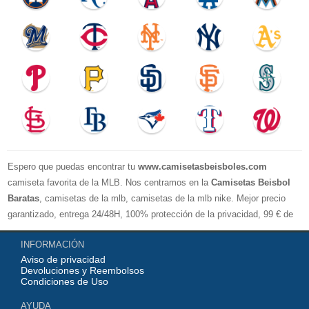
Espero que puedas encontrar tu
www.camisetasbeisboles.com
camiseta favorita de la MLB. Nos centramos en la
Camisetas Beisbol
Baratas
, camisetas de la mlb, camisetas de la mlb nike. Mejor precio
garantizado, entrega 24/48H, 100% protección de la privacidad, 99 € de
compra El envío es gratuito, asistencia para devoluciones y reembolsos,
INFORMACIÓN
no lo dude, no compre. Servicio cómodo y cortés, bienvenido a su
Aviso de privacidad
pedido.
Devoluciones y Reembolsos
Condiciones de Uso
AYUDA