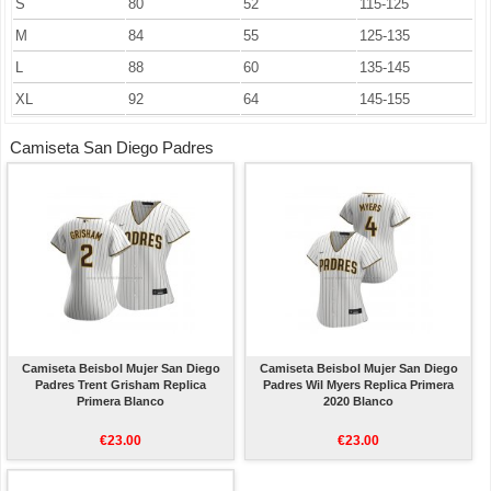
S
80
52
115-125
M
84
55
125-135
L
88
60
135-145
XL
92
64
145-155
Camiseta San Diego Padres
Camiseta Beisbol Mujer San Diego
Camiseta Beisbol Mujer San Diego
Padres Trent Grisham Replica
Padres Wil Myers Replica Primera
Primera Blanco
2020 Blanco
€23.00
€23.00