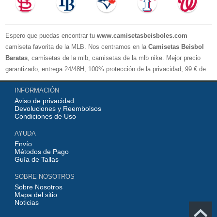
Espero que puedas encontrar tu
www.camisetasbeisboles.com
camiseta favorita de la MLB. Nos centramos en la
Camisetas Beisbol
Baratas
, camisetas de la mlb, camisetas de la mlb nike. Mejor precio
garantizado, entrega 24/48H, 100% protección de la privacidad, 99 € de
compra El envío es gratuito, asistencia para devoluciones y reembolsos,
INFORMACIÓN
no lo dude, no compre. Servicio cómodo y cortés, bienvenido a su
Aviso de privacidad
pedido.
Devoluciones y Reembolsos
Condiciones de Uso
AYUDA
Envío
Métodos de Pago
Guía de Tallas
SOBRE NOSOTROS
Sobre Nosotros
Mapa del sitio
Noticias