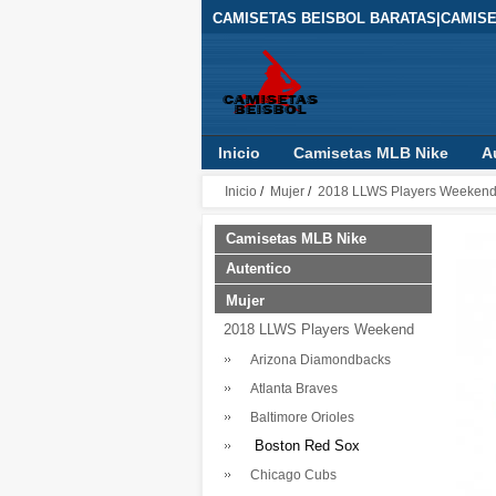
CAMISETAS BEISBOL BARATAS|CAMIS
Inicio
Camisetas MLB Nike
A
Inicio
/
Mujer
/
2018 LLWS Players Weeken
Camisetas MLB Nike
Autentico
Mujer
2018 LLWS Players Weekend
Arizona Diamondbacks
Atlanta Braves
Baltimore Orioles
Boston Red Sox
Chicago Cubs