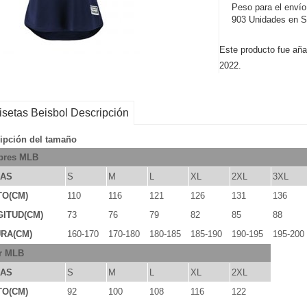
Peso para el envío
903 Unidades en S
Este producto fue aña
2022.
setas Beisbol Descripción
ipción del tamaño
res MLB
LAS
S
M
L
XL
2XL
3XL
TO(CM)
110
116
121
126
131
136
ITUD(CM)
73
76
79
82
85
88
RA(CM)
160-170
170-180
180-185
185-190
190-195
195-200
r MLB
LAS
S
M
L
XL
2XL
TO(CM)
92
100
108
116
122