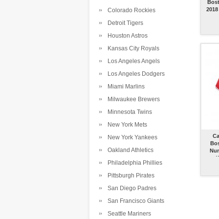
Bost
2018
Colorado Rockies
Detroit Tigers
Houston Astros
Kansas City Royals
Los Angeles Angels
Los Angeles Dodgers
Miami Marlins
Milwaukee Brewers
Minnesota Twins
New York Mets
Ca
New York Yankees
Bo
Oakland Athletics
Nun
Philadelphia Phillies
Pittsburgh Pirates
San Diego Padres
San Francisco Giants
Seattle Mariners