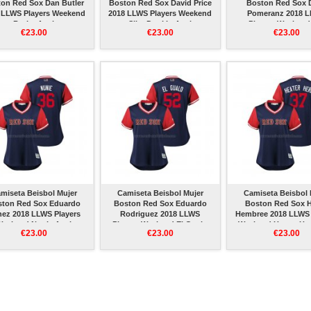
on Red Sox Dan Butler
Boston Red Sox David Price
Boston Red Sox 
 LLWS Players Weekend
2018 LLWS Players Weekend
Pomeranz 2018 
Butler Azul
Slim Dunkin Azul
Players Weekend
€23.00
€23.00
€23.00
Smooth Azul
miseta Beisbol Mujer
Camiseta Beisbol Mujer
Camiseta Beisbol 
ston Red Sox Eduardo
Boston Red Sox Eduardo
Boston Red Sox 
ez 2018 LLWS Players
Rodriguez 2018 LLWS
Hembree 2018 LLWS 
Weekend Nunie Azul
Players Weekend El Gualo
Weekend Heater Her
€23.00
€23.00
€23.00
Azul