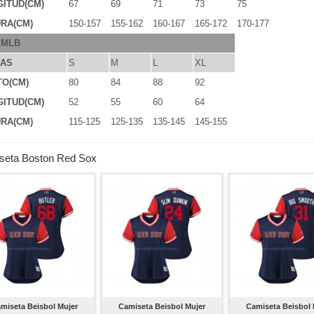
ITUD(CM)
67
69
71
73
75
RA(CM)
150-157
155-162
160-167
165-172
170-177
 MLB
LAS
S
M
L
XL
TO(CM)
80
84
88
92
ITUD(CM)
52
55
60
64
RA(CM)
115-125
125-135
135-145
145-155
seta Boston Red Sox
miseta Beisbol Mujer
Camiseta Beisbol Mujer
Camiseta Beisbol 