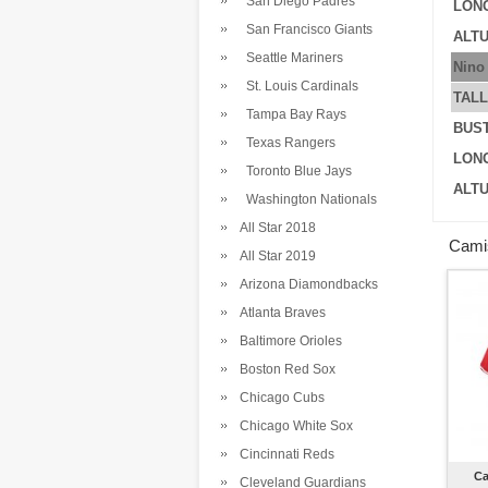
San Diego Padres
LONG
San Francisco Giants
ALTU
Seattle Mariners
Nino
St. Louis Cardinals
TAL
Tampa Bay Rays
BUS
Texas Rangers
LONG
Toronto Blue Jays
ALTU
Washington Nationals
All Star 2018
Cami
All Star 2019
Arizona Diamondbacks
Atlanta Braves
Baltimore Orioles
Boston Red Sox
Chicago Cubs
Chicago White Sox
Cincinnati Reds
Ca
Cleveland Guardians