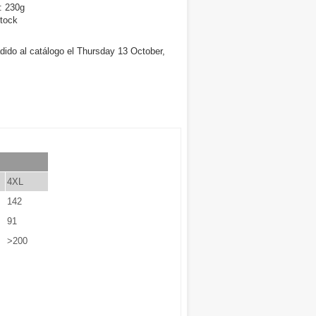
: 230g
tock
dido al catálogo el Thursday 13 October,
4XL
142
91
>200