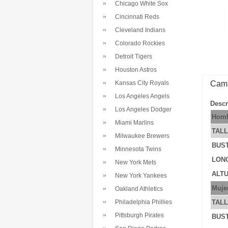
Chicago White Sox
Cincinnati Reds
Cleveland Indians
Colorado Rockies
Detroit Tigers
Houston Astros
Kansas City Royals
Cami
Los Angeles Angels
Descr
Los Angeles Dodger
Homb
Miami Marlins
TAL
Milwaukee Brewers
BUS
Minnesota Twins
LONG
New York Mets
ALTU
New York Yankees
Muje
Oakland Athletics
Philadelphia Phillies
TAL
Pittsburgh Pirates
BUS