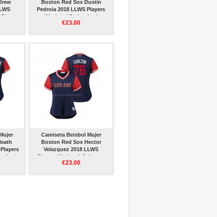
Drew
Boston Red Sox Dustin
LLWS
Pedroia 2018 LLWS Players
 Big
Weekend Pedey Azul
€23.00
Mujer
Camiseta Beisbol Mujer
Heath
Boston Red Sox Hector
Players
Velazquez 2018 LLWS
e Azul
Players Weekend Cabezon
€23.00
Azul