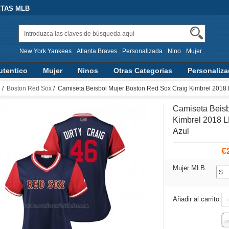
ETAS MLB
New York Yankees
Atlanta Braves
Personalizada
Nino
Mujer
utentico
Mujer
Ninos
Otras Categorias
Personaliz
d
/
Boston Red Sox
/ Camiseta Beisbol Mujer Boston Red Sox Craig Kimbrel 2018 
Camiseta Beisb
Kimbrel 2018 L
Azul
€
Mujer MLB
Añadir al carrito: