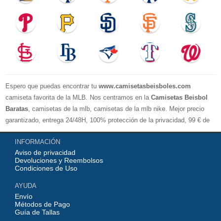
Espero que puedas encontrar tu
www.camisetasbeisboles.com
camiseta favorita de la MLB. Nos centramos en la
Camisetas Beisbol
Baratas
, camisetas de la mlb, camisetas de la mlb nike. Mejor precio
garantizado, entrega 24/48H, 100% protección de la privacidad, 99 € de
compra El envío es gratuito, asistencia para devoluciones y reembolsos,
INFORMACIÓN
no lo dude, no compre. Servicio cómodo y cortés, bienvenido a su
Aviso de privacidad
pedido.
Devoluciones y Reembolsos
Condiciones de Uso
AYUDA
Envío
Métodos de Pago
Guía de Tallas