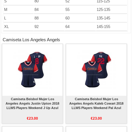
S
80
52
115-125
M
84
55
125-135
L
88
60
135-145
XL
92
64
145-155
Camiseta Los Angeles Angels
Camiseta Beisbol Mujer Los
Camiseta Beisbol Mujer Los
Angeles Angels Justin Upton 2018
Angeles Angels Kaleb Cowart 2018
LLWS Players Weekend J Up Azul
LLWS Players Weekend Pal Azul
€23.00
€23.00