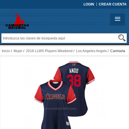
LOGIN
CREAR CUENTA
Inicio
/
Mujer
/
2018 LLWS Players Weekend
/
Los Angeles Angels
/ Camiseta
Beisbol Mujer Los Angeles Angels Justin Anderson 2018 LLWS Players Weekend
Ando Azul