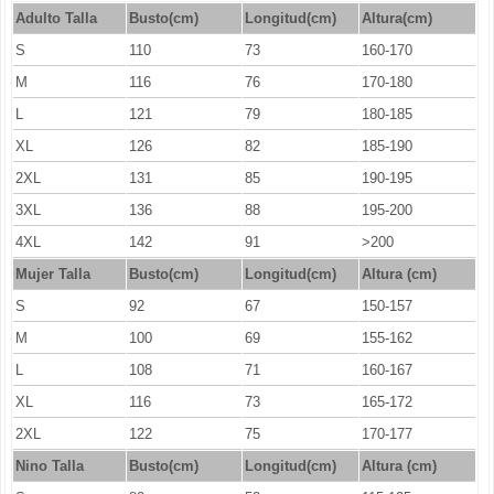
Adulto Talla
Busto(cm)
Longitud(cm)
Altura(cm)
S
110
73
160-170
M
116
76
170-180
L
121
79
180-185
XL
126
82
185-190
2XL
131
85
190-195
3XL
136
88
195-200
4XL
142
91
>200
Mujer Talla
Busto(cm)
Longitud
(cm)
Altura (cm)
S
92
67
150-157
M
100
69
155-162
L
108
71
160-167
XL
116
73
165-172
2XL
122
75
170-177
Nino Talla
Busto(cm)
Longitud
(cm)
Altura (cm)