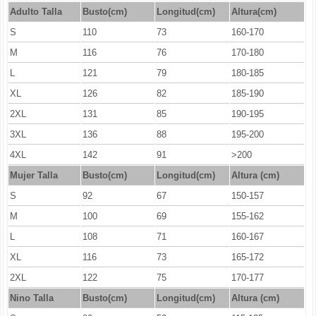
Adulto Talla
Busto(cm)
Longitud(cm)
Altura(cm)
S
110
73
160-170
M
116
76
170-180
L
121
79
180-185
XL
126
82
185-190
2XL
131
85
190-195
3XL
136
88
195-200
4XL
142
91
>200
Mujer Talla
Busto(cm)
Longitud
(cm)
Altura (cm)
S
92
67
150-157
M
100
69
155-162
L
108
71
160-167
XL
116
73
165-172
2XL
122
75
170-177
Nino Talla
Busto(cm)
Longitud
(cm)
Altura (cm)