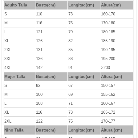
Adulto Talla
Busto(cm)
Longitud(cm)
Altura(cm)
S
110
73
160-170
M
116
76
170-180
L
121
79
180-185
XL
126
82
185-190
2XL
131
85
190-195
3XL
136
88
195-200
4XL
142
91
>200
Mujer Talla
Busto(cm)
Longitud
(cm)
Altura (cm)
S
92
67
150-157
M
100
69
155-162
L
108
71
160-167
XL
116
73
165-172
2XL
122
75
170-177
Nino Talla
Busto(cm)
Longitud
(cm)
Altura (cm)