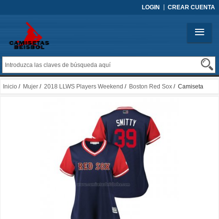
LOGIN
CREAR CUENTA
Inicio
/
Mujer
/
2018 LLWS Players Weekend
/
Boston Red Sox
/ Camiseta
Beisbol Mujer Boston Red Sox Carson Smith 2018 LLWS Players Weekend
Smitty Azul