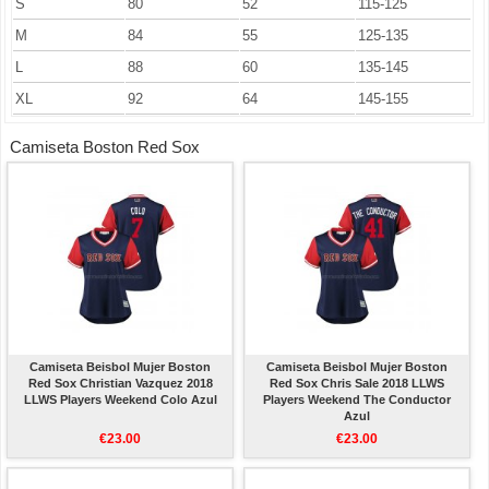
S
80
52
115-125
M
84
55
125-135
L
88
60
135-145
XL
92
64
145-155
Camiseta Boston Red Sox
Camiseta Beisbol Mujer Boston
Camiseta Beisbol Mujer Boston
Red Sox Christian Vazquez 2018
Red Sox Chris Sale 2018 LLWS
LLWS Players Weekend Colo Azul
Players Weekend The Conductor
Azul
€23.00
€23.00