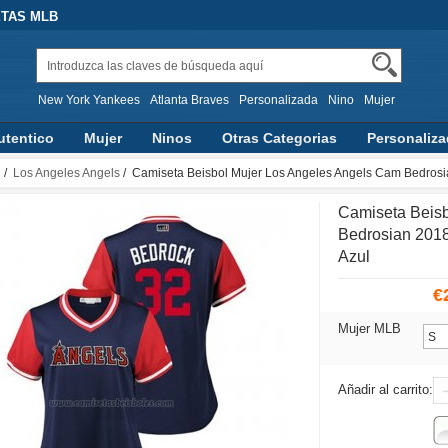
ETAS MLB
New York Yankees
Atlanta Braves
Personalizada
Nino
Mujer
utentico
Mujer
Ninos
Otras Categorias
Personaliz
d
/
Los Angeles Angels
/ Camiseta Beisbol Mujer Los Angeles Angels Cam Bedros
Camiseta Beisb
Bedrosian 201
Azul
€
Mujer MLB
Añadir al carrito: