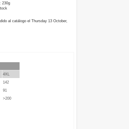
: 230g
tock
dido al catálogo el Thursday 13 October,
4XL
142
91
>200