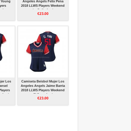
c Young
Angeles Angels Felix Pena
yers
2018 LLWS Players Weekend
zul
La Befla Azul
€23.00
jer Los
Camiseta Beisbol Mujer Los
ansel
Angeles Angels Jaime Barria
layers
2018 LLWS Players Weekend
o Azul
El Pana Azul
€23.00