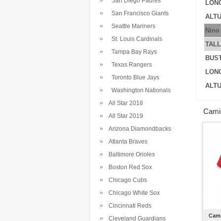
San Diego Padres
LONG
San Francisco Giants
ALTU
Seattle Mariners
Nino
St. Louis Cardinals
TAL
Tampa Bay Rays
BUS
Texas Rangers
LONG
Toronto Blue Jays
ALTU
Washington Nationals
All Star 2018
Cami
All Star 2019
Arizona Diamondbacks
Atlanta Braves
Baltimore Orioles
Boston Red Sox
Chicago Cubs
Chicago White Sox
Cincinnati Reds
Cami
Cleveland Guardians