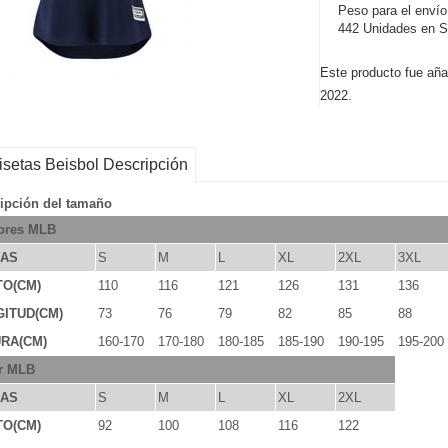
Peso para el envío
442 Unidades en S
Este producto fue aña
2022.
setas Beisbol Descripción
ipción del tamaño
res MLB
LAS
S
M
L
XL
2XL
3XL
TO(CM)
110
116
121
126
131
136
ITUD(CM)
73
76
79
82
85
88
RA(CM)
160-170
170-180
180-185
185-190
190-195
195-200
r MLB
LAS
S
M
L
XL
2XL
TO(CM)
92
100
108
116
122