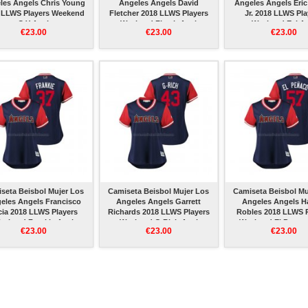
les Angels Chris Young
Angeles Angels David
Angeles Angels Eri
 LLWS Players Weekend
Fletcher 2018 LLWS Players
Jr. 2018 LLWS Pla
C Y Azul
Weekend Fletch Azul
Weekend Eyj A
€23.00
€23.00
€23.00
seta Beisbol Mujer Los
Camiseta Beisbol Mujer Los
Camiseta Beisbol Mu
eles Angels Francisco
Angeles Angels Garrett
Angeles Angels H
cia 2018 LLWS Players
Richards 2018 LLWS Players
Robles 2018 LLWS P
eekend Frankie Azul
Weekend G Rich Azul
Weekend El Penac
€23.00
€23.00
€23.00