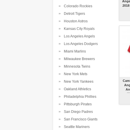
Ange
2018
Colorado Rockies
Detroit Tigers
Houston Astros
Kansas City Royals
Los Angeles Angels
Los Angeles Dodgers
Miami Marlins
Milwaukee Brewers
Minnesota Twins
New York Mets
Cami
New York Yankees
Ang
Oakland Athletics
Ar
W
Philadelphia Phillies
Pittsburgh Pirates
San Diego Padres
San Francisco Giants
Seattle Mariners