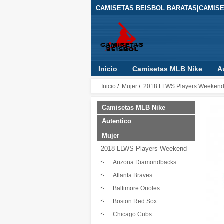
CAMISETAS BEISBOL BARATAS|CAMIS
Inicio
Camisetas MLB Nike
A
Inicio
/
Mujer
/
2018 LLWS Players Weeken
Camisetas MLB Nike
Autentico
Mujer
2018 LLWS Players Weekend
Arizona Diamondbacks
Atlanta Braves
Baltimore Orioles
Boston Red Sox
Chicago Cubs