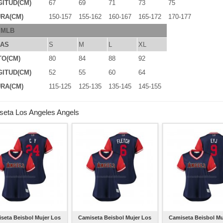
ITUD(CM)
67
69
71
73
75
RA(CM)
150-157
155-162
160-167
165-172
170-177
 MLB
LAS
S
M
L
XL
TO(CM)
80
84
88
92
ITUD(CM)
52
55
60
64
RA(CM)
115-125
125-135
135-145
145-155
seta Los Angeles Angels
seta Beisbol Mujer Los
Camiseta Beisbol Mujer Los
Camiseta Beisbol Mu