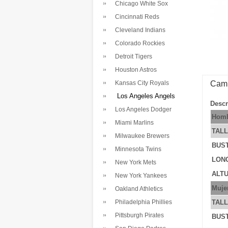
Chicago White Sox
Cincinnati Reds
Cleveland Indians
Colorado Rockies
Detroit Tigers
Houston Astros
Kansas City Royals
Cami
Los Angeles Angels
Descr
Los Angeles Dodger
Homb
Miami Marlins
TAL
Milwaukee Brewers
BUS
Minnesota Twins
LONG
New York Mets
ALTU
New York Yankees
Muje
Oakland Athletics
Philadelphia Phillies
TAL
Pittsburgh Pirates
BUS