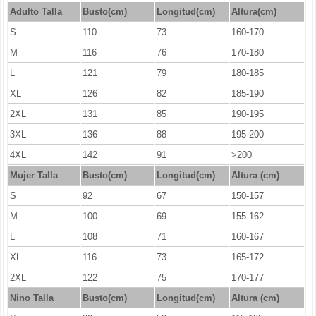
Adulto Talla
Busto(cm)
Longitud(cm)
Altura(cm)
S
110
73
160-170
M
116
76
170-180
L
121
79
180-185
XL
126
82
185-190
2XL
131
85
190-195
3XL
136
88
195-200
4XL
142
91
>200
Mujer Talla
Busto(cm)
Longitud
(cm)
Altura (cm)
S
92
67
150-157
M
100
69
155-162
L
108
71
160-167
XL
116
73
165-172
2XL
122
75
170-177
Nino Talla
Busto(cm)
Longitud
(cm)
Altura (cm)