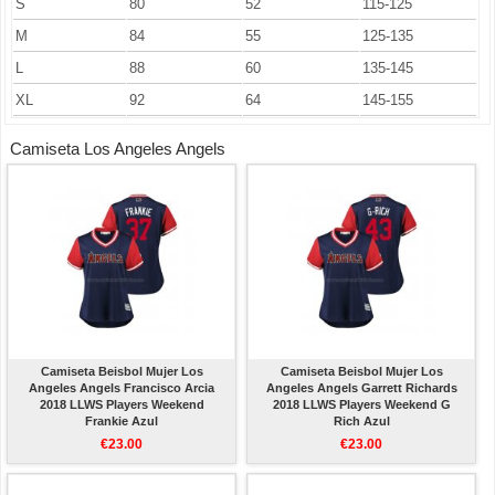
S
80
52
115-125
M
84
55
125-135
L
88
60
135-145
XL
92
64
145-155
Camiseta Los Angeles Angels
Camiseta Beisbol Mujer Los
Camiseta Beisbol Mujer Los
Angeles Angels Francisco Arcia
Angeles Angels Garrett Richards
2018 LLWS Players Weekend
2018 LLWS Players Weekend G
Frankie Azul
Rich Azul
€23.00
€23.00