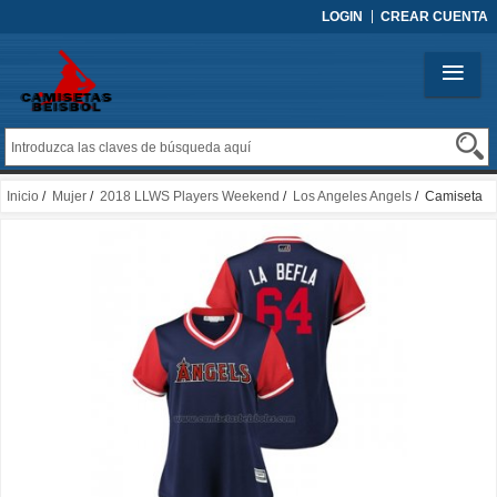
LOGIN
CREAR CUENTA
Inicio
/
Mujer
/
2018 LLWS Players Weekend
/
Los Angeles Angels
/ Camiseta
Beisbol Mujer Los Angeles Angels Felix Pena 2018 LLWS Players Weekend La
Befla Azul