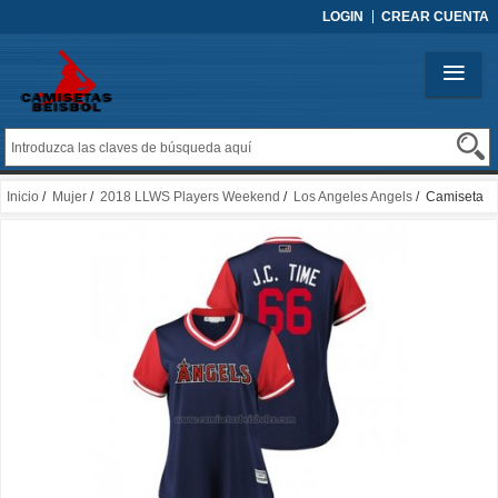
LOGIN
CREAR CUENTA
Inicio
/
Mujer
/
2018 LLWS Players Weekend
/
Los Angeles Angels
/ Camiseta
Beisbol Mujer Los Angeles Angels Jc Ramirez 2018 LLWS Players Weekend J.c.
Time Azul