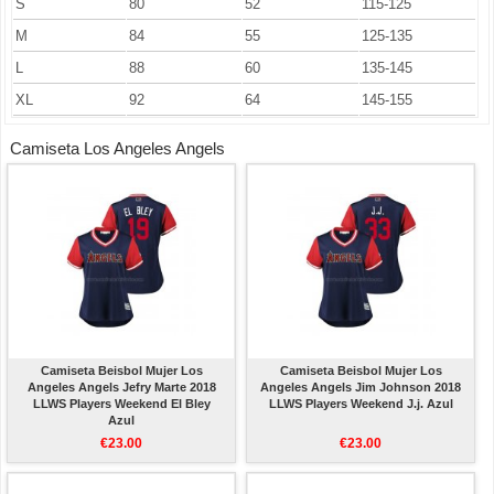
S
80
52
115-125
M
84
55
125-135
L
88
60
135-145
XL
92
64
145-155
Camiseta Los Angeles Angels
Camiseta Beisbol Mujer Los
Camiseta Beisbol Mujer Los
Angeles Angels Jefry Marte 2018
Angeles Angels Jim Johnson 2018
LLWS Players Weekend El Bley
LLWS Players Weekend J.j. Azul
Azul
€23.00
€23.00