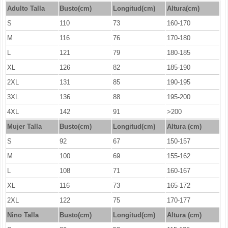
Adulto Talla
Busto(cm)
Longitud(cm)
Altura(cm)
S
110
73
160-170
M
116
76
170-180
L
121
79
180-185
XL
126
82
185-190
2XL
131
85
190-195
3XL
136
88
195-200
4XL
142
91
>200
Mujer Talla
Busto(cm)
Longitud
(cm)
Altura (cm)
S
92
67
150-157
M
100
69
155-162
L
108
71
160-167
XL
116
73
165-172
2XL
122
75
170-177
Nino Talla
Busto(cm)
Longitud
(cm)
Altura (cm)