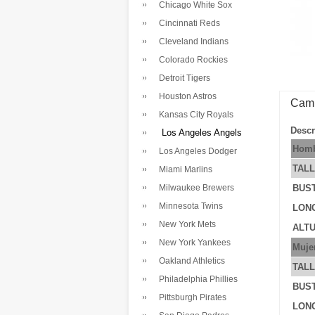
Chicago White Sox
Cincinnati Reds
Cleveland Indians
Colorado Rockies
Detroit Tigers
Houston Astros
Cami
Kansas City Royals
Descr
Los Angeles Angels
Homb
Los Angeles Dodger
TAL
Miami Marlins
Milwaukee Brewers
BUS
Minnesota Twins
LONG
New York Mets
ALTU
New York Yankees
Muje
Oakland Athletics
TAL
Philadelphia Phillies
BUS
Pittsburgh Pirates
LONG