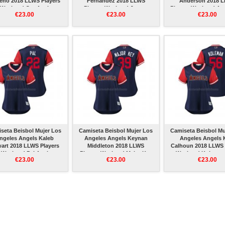
ceno 2018 LLWS Players
Fernandez 2018 LLWS
Anderson 2018 
Weekend Ore Azul
Players Weekend Jotave
Players Weekend An
€23.00
€23.00
€23.00
Azul
seta Beisbol Mujer Los
Camiseta Beisbol Mujer Los
Camiseta Beisbol Mu
ngeles Angels Kaleb
Angeles Angels Keynan
Angeles Angels 
art 2018 LLWS Players
Middleton 2018 LLWS
Calhoun 2018 LLWS 
Weekend Pal Azul
Players Weekend Major Key
Weekend Koleman
€23.00
€23.00
€23.00
Azul