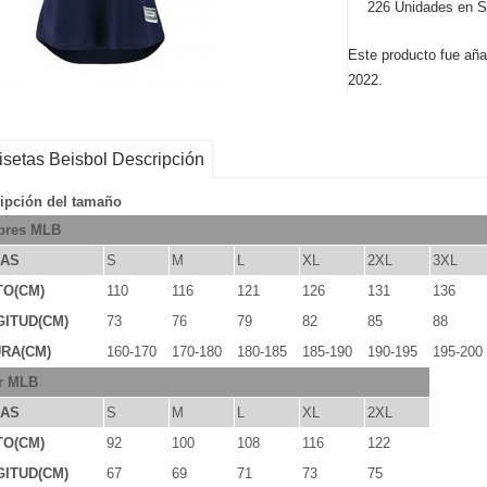
226 Unidades en S
Este producto fue aña
2022.
setas Beisbol Descripción
ipción del tamaño
res MLB
LAS
S
M
L
XL
2XL
3XL
TO(CM)
110
116
121
126
131
136
ITUD(CM)
73
76
79
82
85
88
RA(CM)
160-170
170-180
180-185
185-190
190-195
195-200
r MLB
LAS
S
M
L
XL
2XL
TO(CM)
92
100
108
116
122
ITUD(CM)
67
69
71
73
75