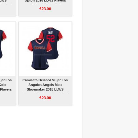
LLWS
Upton 2018 LLWS Players
do Azul
Weekend J Up Azul
€23.00
jer Los
Camiseta Beisbol Mujer Los
Kole
Angeles Angels Matt
Players
Shoemaker 2018 LLWS
 Azul
Players Weekend Shoe Azul
€23.00