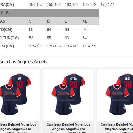
RA(CM)
150-157
155-162
160-167
165-172
170-177
 MLB
LAS
S
M
L
XL
TO(CM)
80
84
88
92
ITUD(CM)
52
55
60
64
RA(CM)
115-125
125-135
135-145
145-155
seta Los Angeles Angels
seta Beisbol Mujer Los
Camiseta Beisbol Mujer Los
Camiseta Beisbol Mu
ngeles Angels Jose
Angeles Angels Jose
Angeles Angels J