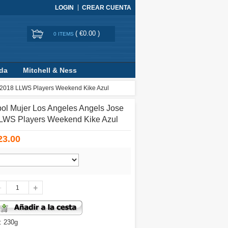
LOGIN
CREAR CUENTA
(
€0.00
)
0 ITEMS
ada
Mitchell & Ness
z 2018 LLWS Players Weekend Kike Azul
ol Mujer Los Angeles Angels Jose
LLWS Players Weekend Kike Azul
23.00
: 230g