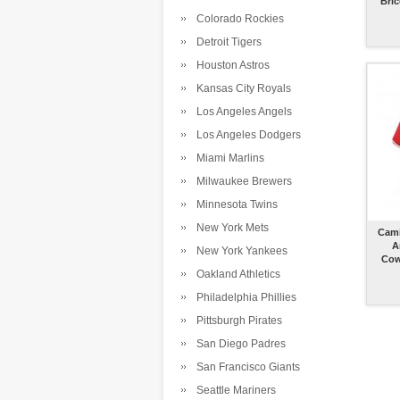
Bri
Colorado Rockies
Detroit Tigers
Houston Astros
Kansas City Royals
Los Angeles Angels
Los Angeles Dodgers
Miami Marlins
Milwaukee Brewers
Minnesota Twins
New York Mets
Cami
A
New York Yankees
Cow
Oakland Athletics
Philadelphia Phillies
Pittsburgh Pirates
San Diego Padres
San Francisco Giants
Seattle Mariners