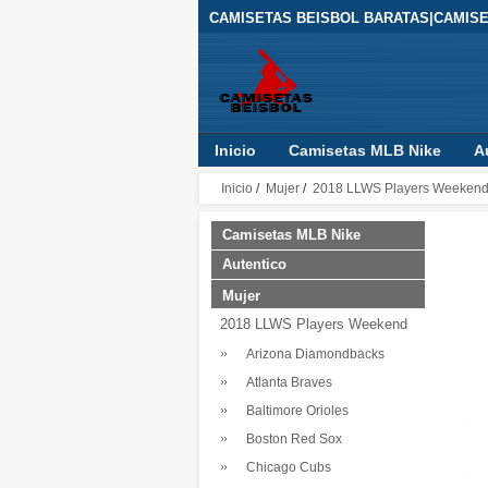
CAMISETAS BEISBOL BARATAS|CAMIS
Inicio
Camisetas MLB Nike
A
Inicio
/
Mujer
/
2018 LLWS Players Weeken
Camisetas MLB Nike
Autentico
Mujer
2018 LLWS Players Weekend
Arizona Diamondbacks
Atlanta Braves
Baltimore Orioles
Boston Red Sox
Chicago Cubs