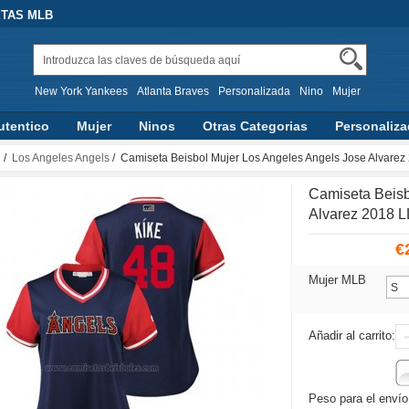
ETAS MLB
New York Yankees
Atlanta Braves
Personalizada
Nino
Mujer
utentico
Mujer
Ninos
Otras Categorias
Personaliz
d
/
Los Angeles Angels
/ Camiseta Beisbol Mujer Los Angeles Angels Jose Alvare
Camiseta Beisb
Alvarez 2018 
€
Mujer MLB
Añadir al carrito:
Peso para el envío