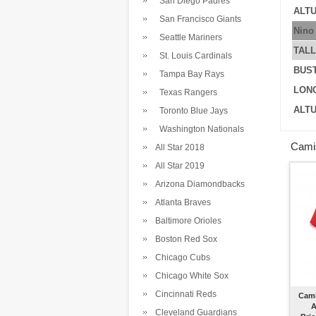
San Diego Padres
ALTU
San Francisco Giants
Nino
Seattle Mariners
TAL
St. Louis Cardinals
BUS
Tampa Bay Rays
LONG
Texas Rangers
ALTU
Toronto Blue Jays
Washington Nationals
Cami
All Star 2018
All Star 2019
Arizona Diamondbacks
Atlanta Braves
Baltimore Orioles
Boston Red Sox
Chicago Cubs
Chicago White Sox
Cincinnati Reds
Cami
A
Cleveland Guardians