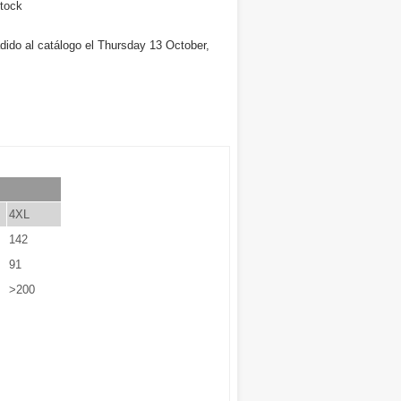
tock
dido al catálogo el Thursday 13 October,
4XL
142
91
>200