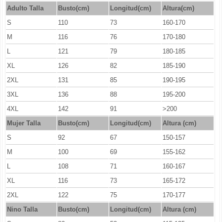
Adulto Talla
Busto(cm)
Longitud(cm)
Altura(cm)
S
110
73
160-170
M
116
76
170-180
L
121
79
180-185
XL
126
82
185-190
2XL
131
85
190-195
3XL
136
88
195-200
4XL
142
91
>200
Mujer Talla
Busto(cm)
Longitud
(cm)
Altura (cm)
S
92
67
150-157
M
100
69
155-162
L
108
71
160-167
XL
116
73
165-172
2XL
122
75
170-177
Nino Talla
Busto(cm)
Longitud
(cm)
Altura (cm)