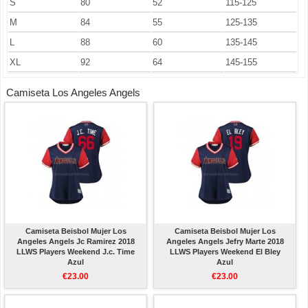
S
80
52
115-125
M
84
55
125-135
L
88
60
135-145
XL
92
64
145-155
Camiseta Los Angeles Angels
Camiseta Beisbol Mujer Los
Camiseta Beisbol Mujer Los
Angeles Angels Jc Ramirez 2018
Angeles Angels Jefry Marte 2018
LLWS Players Weekend J.c. Time
LLWS Players Weekend El Bley
Azul
Azul
€23.00
€23.00