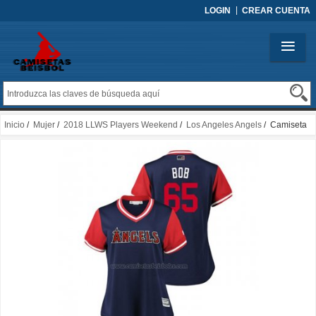
LOGIN
CREAR CUENTA
Inicio
/
Mujer
/
2018 LLWS Players Weekend
/
Los Angeles Angels
/ Camiseta
Beisbol Mujer Los Angeles Angels Jake Jewell 2018 LLWS Players Weekend
Bob Azul