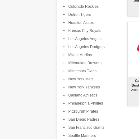
Sm
W
Colorado Rockies
Detroit Tigers
Houston Astros
Kansas City Royals
Los Angeles Angels
Los Angeles Dodgers
Miami Marlins
Milwaukee Brewers
Minnesota Twins
New York Mets
Ca
Bost
New York Yankees
2018
Oakland Athletics
Philadelphia Phillies
Pittsburgh Pirates
San Diego Padres
San Francisco Giants
Seattle Mariners