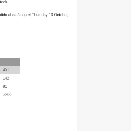
tock
dido al catálogo el Thursday 13 October,
4XL
142
91
>200