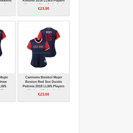
Weekend
Kimbrel 2018 LLWS Players
Azul
Weekend Dirty Craig Azul
€23.00
Mujer
Camiseta Beisbol Mujer
Drew
Boston Red Sox Dustin
LLWS
Pedroia 2018 LLWS Players
 Big
Weekend Pedey Azul
€23.00