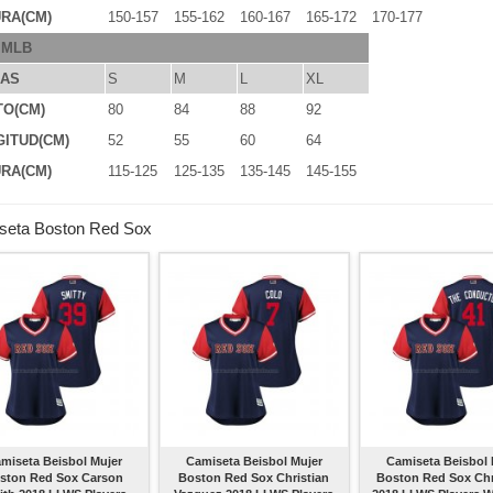
RA(CM)
150-157
155-162
160-167
165-172
170-177
 MLB
LAS
S
M
L
XL
TO(CM)
80
84
88
92
ITUD(CM)
52
55
60
64
RA(CM)
115-125
125-135
135-145
145-155
seta Boston Red Sox
miseta Beisbol Mujer
Camiseta Beisbol Mujer
Camiseta Beisbol 
ston Red Sox Carson
Boston Red Sox Christian
Boston Red Sox Chr