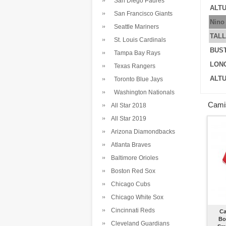
San Diego Padres
ALTU
San Francisco Giants
Nino
Seattle Mariners
TAL
St. Louis Cardinals
BUS
Tampa Bay Rays
LONG
Texas Rangers
ALTU
Toronto Blue Jays
Washington Nationals
Cami
All Star 2018
All Star 2019
Arizona Diamondbacks
Atlanta Braves
Baltimore Orioles
Boston Red Sox
Chicago Cubs
Chicago White Sox
Cincinnati Reds
Ca
Bo
Cleveland Guardians