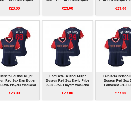
ith 2018 LLWS Players
Vazquez 2018 LLWS Players
2018 LLWS Players 
eekend Smitty Azul
Weekend Colo Azul
The Conductor 
€23.00
€23.00
€23.00
miseta Beisbol Mujer
Camiseta Beisbol Mujer
Camiseta Beisbol 
on Red Sox Dan Butler
Boston Red Sox David Price
Boston Red Sox 
 LLWS Players Weekend
2018 LLWS Players Weekend
Pomeranz 2018 
Butler Azul
Slim Dunkin Azul
Players Weekend
€23.00
€23.00
€23.00
Smooth Azul