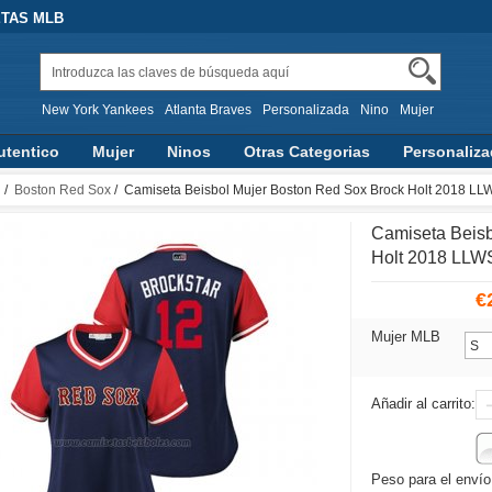
ETAS MLB
New York Yankees
Atlanta Braves
Personalizada
Nino
Mujer
utentico
Mujer
Ninos
Otras Categorias
Personaliz
d
/
Boston Red Sox
/ Camiseta Beisbol Mujer Boston Red Sox Brock Holt 2018 LL
Camiseta Beisb
Holt 2018 LLWS
€
Mujer MLB
Añadir al carrito:
Peso para el envío