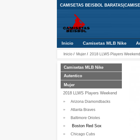
CAMISETAS BEISBOL BARATAS|CAMIS
Inicio
Camisetas MLB Nike
A
Inicio
/
Mujer
/
2018 LLWS Players Weeken
Camisetas MLB Nike
Autentico
Mujer
2018 LLWS Players Weekend
Arizona Diamondbacks
Atlanta Braves
Baltimore Orioles
Boston Red Sox
Chicago Cubs