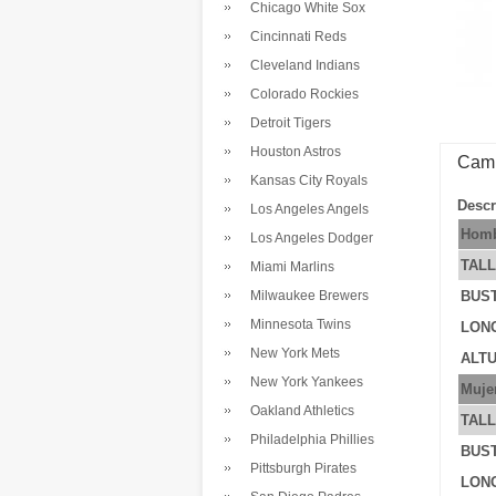
Chicago White Sox
Cincinnati Reds
Cleveland Indians
Colorado Rockies
Detroit Tigers
Houston Astros
Cami
Kansas City Royals
Descr
Los Angeles Angels
Homb
Los Angeles Dodger
TAL
Miami Marlins
Milwaukee Brewers
BUS
Minnesota Twins
LONG
New York Mets
ALTU
New York Yankees
Muje
Oakland Athletics
TAL
Philadelphia Phillies
BUS
Pittsburgh Pirates
LONG