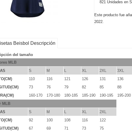
821 Unidades en S
Este producto fue aña
2022.
setas Beisbol Descripción
ipción del tamaño
res MLB
LAS
S
M
L
XL
2XL
3XL
TO(CM)
110
116
121
126
131
136
ITUD(CM)
73
76
79
82
85
88
RA(CM)
160-170
170-180
180-185
185-190
190-195
195-200
r MLB
LAS
S
M
L
XL
2XL
TO(CM)
92
100
108
116
122
ITUD(CM)
67
69
71
73
75